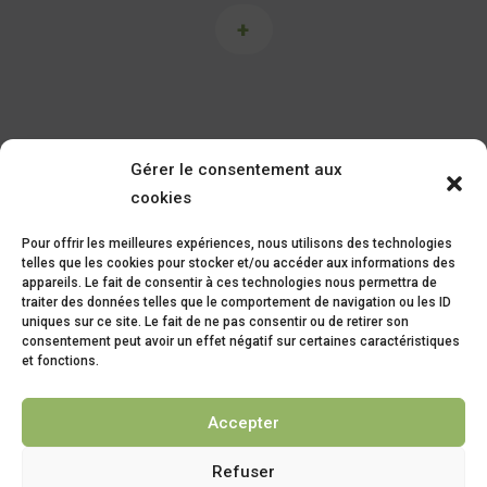
+
Gérer le consentement aux
cookies
Pour offrir les meilleures expériences, nous utilisons des technologies
telles que les cookies pour stocker et/ou accéder aux informations des
appareils. Le fait de consentir à ces technologies nous permettra de
2 bis Rue Maréchal Joffre – 09500
traiter des données telles que le comportement de navigation ou les ID
Mirepoix
uniques sur ce site. Le fait de ne pas consentir ou de retirer son
consentement peut avoir un effet négatif sur certaines caractéristiques
et fonctions.
05 61 68 14 95
Accepter
Refuser