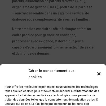
parents, association de parents d’élèves (APEL),
organisme de gestion (OGEC), prêtre de la paroisse
– œuvrant ensemble dans un esprit de service, de
dialogue et de complémentarité avec les familles.
Notre ambition est claire : offrir à chaque enfant un
cadre propice pour grandir en confiance,
progresser avec exigence, et devenir un jeune
capable d’être pleinement lui-même, acteur de sa vie
et du monde de demain.
Gérer le consentement aux
cookies
Pour offrir les meilleures expériences, nous utilisons des technologies
telles que les cookies pour stocker et/ou accéder aux informations des
appareils. Le fait de consentir à ces technologies nous permettra de
2 bis Rue Maréchal Joffre – 09500
traiter des données telles que le comportement de navigation ou les ID
Mirepoix
uniques sur ce site. Le fait de ne pas consentir ou de retirer son