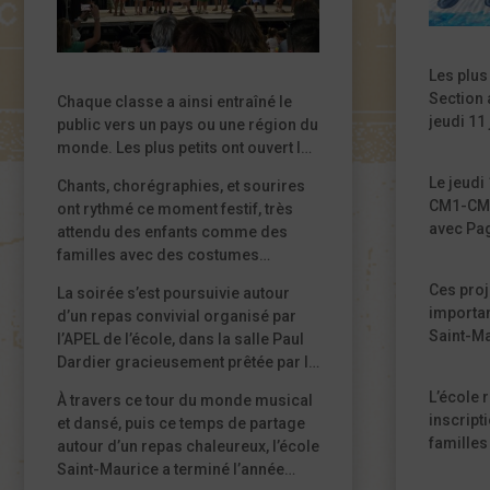
L’ambiance était vraiment festive.
Les plus
Section 
Chaque classe a ainsi entraîné le
jeudi 11
public vers un pays ou une région du
intitulé
monde. Les plus petits ont ouvert le
travers 
voyage en direction de Tahiti, tandis
Le jeudi
Chants, chorégraphies, et sourires
plusieur
que les grandes sections et les CP-
CM1-CM2
ont rythmé ce moment festif, très
apprenne
CE1 ont fait escale au Brésil. Les CE2
avec Pag
attendu des enfants comme des
haute, à 
ont poursuivi l’itinéraire du côté des
plusieur
familles avec des costumes
le ton et
États-Unis, avant que les CM1 et les
cette av
superbes. Ce spectacle a permis de
exigeant
CM2 n’emmènent les spectateurs
Ces proj
La soirée s’est poursuivie autour
beaucoup
mettre en valeur le travail mené tout
qui per
jusqu’en Corée.
importan
d’un repas convivial organisé par
égalemen
au long de l’année par l’équipe
confianc
Saint-Ma
l’APEL de l’école, dans la salle Paul
de magn
éducative, mais aussi
dans un 
artistiqu
Dardier gracieusement prêtée par la
viendro
l’enthousiasme et l’investissement
travail 
mairie de Mirepoix. Les participants
valeur l
des élèves, heureux de partager la
L’école 
À travers ce tour du monde musical
enfants 
ont pu déguster de la viande de
scène avec leurs camarades.
inscript
et dansé, puis ce temps de partage
complète
bœuf limousin du Gaec de la Trille,
familles
autour d’un repas chaleureux, l’école
classe j
des saucisses de la Petite Ferme de
prendre
Saint-Maurice a terminé l’année
devant u
Larcher, ainsi que la croustade de
découvri