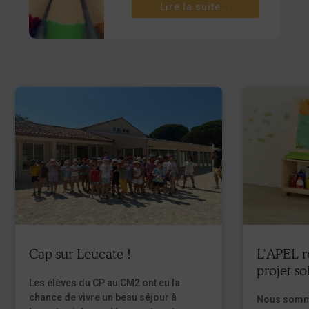
Lire la suite...
Cap sur Leucate !
L’APEL 
projet so
Les élèves du CP au CM2 ont eu la
chance de vivre un beau séjour à
Nous somm