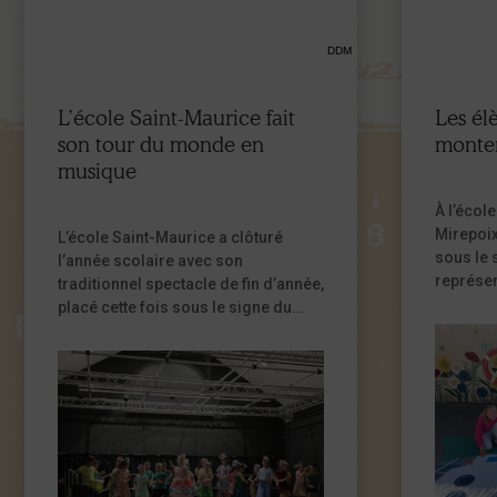
DDM
L’école Saint-Maurice fait
Les él
son tour du monde en
monten
musique
À l’écol
Mirepoix
L’école Saint-Maurice a clôturé
sous le 
l’année scolaire avec son
représe
traditionnel spectacle de fin d’année,
enthousi
placé cette fois sous le signe du
présenté
voyage et du tour du monde. Les
offrant 
élèves ont offert aux familles un
de parta
récital de chants, orchestré comme
artistiqu
toujours par leur professeur de
musique, Christelle Mille,
accompagné de danses enjouées
préparées avec leurs enseignants
autour de différentes destinations.