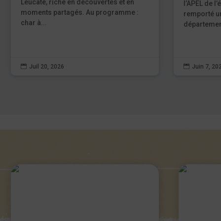
Leucate, riche en découvertes et en
l’APEL de l
moments partagés. Au programme :
remporté un
char à...
département

Juil 20, 2026

Juin 7, 20