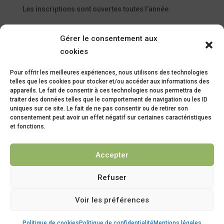
Les inscriptions sont ouvertes toutes l’année.
Gérer le consentement aux
cookies
Pour offrir les meilleures expériences, nous utilisons des technologies
telles que les cookies pour stocker et/ou accéder aux informations des
appareils. Le fait de consentir à ces technologies nous permettra de
2 bis Rue Maréchal Joffre – 09500
traiter des données telles que le comportement de navigation ou les ID
Mirepoix
uniques sur ce site. Le fait de ne pas consentir ou de retirer son
consentement peut avoir un effet négatif sur certaines caractéristiques
et fonctions.
05 61 68 14 95
Accepter
Refuser
© 2026 Ecole Saint Maurice Mirepoix |
Mentions légales
|
Voir les préférences
Politique de confidentialité
Politique de cookies
Politique de confidentialité
Mentions légales