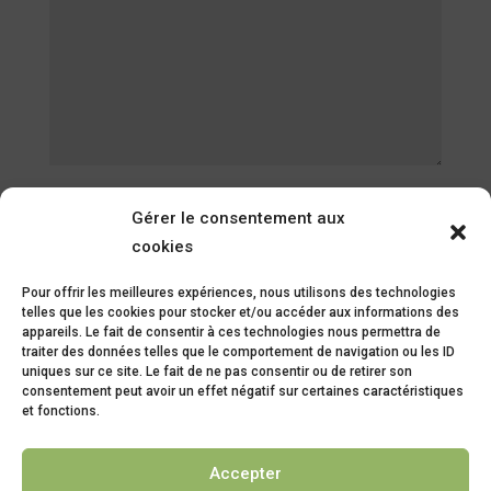
Vous pouvez ajouter une pièce jointe (Formats : PDF,
Gérer le consentement aux
JPG, JPEG, PNG ; Taille : 2Mo max) :
cookies
Pour offrir les meilleures expériences, nous utilisons des technologies
telles que les cookies pour stocker et/ou accéder aux informations des
appareils. Le fait de consentir à ces technologies nous permettra de
traiter des données telles que le comportement de navigation ou les ID
uniques sur ce site. Le fait de ne pas consentir ou de retirer son
consentement peut avoir un effet négatif sur certaines caractéristiques
Je confirme avoir pris connaissance de la
et fonctions.
Politique de confidentialité
Accepter