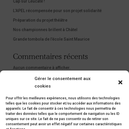
Cap sur Leucate !
L’APEL récompensée pour son projet solidarité
Préparation du projet théâtre
Nos championnes brillent à Châtel
Grande tombola de l’école Saint Maurice
Commentaires récents
Aucun commentaire à afficher.
Gérer le consentement aux
cookies
Pour offrir les meilleures expériences, nous utilisons des technologies
telles que les cookies pour stocker et/ou accéder aux informations des
appareils. Le fait de consentir à ces technologies nous permettra de
2 bis Rue Maréchal Joffre – 09500
traiter des données telles que le comportement de navigation ou les ID
Mirepoix
uniques sur ce site. Le fait de ne pas consentir ou de retirer son
consentement peut avoir un effet négatif sur certaines caractéristiques